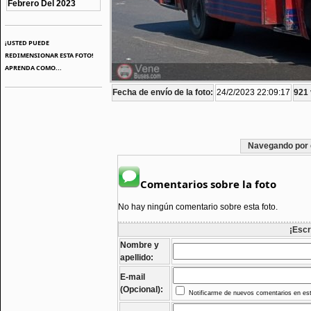
Febrero Del 2023
¡USTED PUEDE
REDIMENSIONAR ESTA FOTO!
APRENDA COMO...
Fecha de envío de la foto:
24/2/2023 22:09:17
921 
Navegando por 
Comentarios sobre la foto
No hay ningún comentario sobre esta foto.
¡Escr
Nombre y
apellido:
E-mail
(Opcional):
Notificarme de nuevos comentarios en est