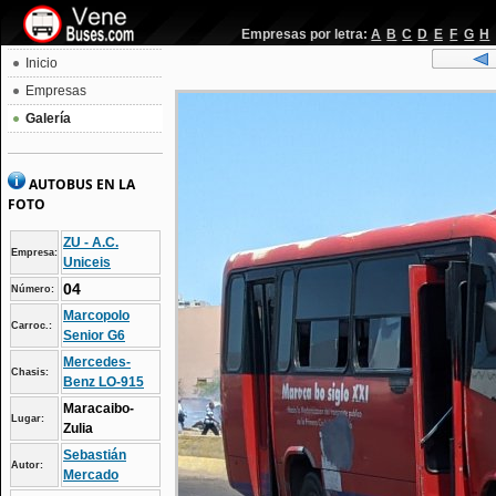
Empresas por letra:
A
B
C
D
E
F
G
H
Inicio
Empresas
Galería
AUTOBUS EN LA
FOTO
ZU - A.C.
Empresa:
Uniceis
04
Número:
Marcopolo
Carroc.:
Senior G6
Mercedes-
Chasis:
Benz LO-915
Maracaibo-
Lugar:
Zulia
Sebastián
Autor:
Mercado