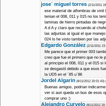
jose´ miguel torres
(2/11/2011 1
ese material de alfombras de vinil
tenian el 008, 011 y 015 no los ten
laminas de hierro pintadas de negr
A d A y claro que recuerdo al chof
las adjuntas al igual el que manejo
024 lo he visto tambien por las adj
Edgardo González
(2/11/2011 23
Me parece que el primer 003 tambi
creo que fue el primero que no le p
al principio el 008, 011 y el 015 s
se desgastó debido a que esos fuer
la UD5 en el ´85 u´86
Jordel Algarin
(8/11/2012 20:01:43)
Buenas amigos, podrian indicarme 
ver si aun queda un bus de esos op
comprar uno :)
Alejandro Curvelo
(8/11/2012 20