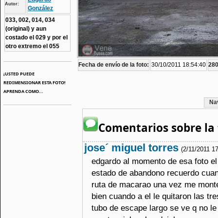
Autor:
González
033, 002, 014, 034
(original) y aun
costado el 029 y por el
otro extremo el 055
Fecha de envío de la foto:
30/10/2011 18:54:40
280
¡USTED PUEDE
REDIMENSIONAR ESTA FOTO!
APRENDA COMO...
Na
Comentarios sobre la 
jose´ miguel torres
(2/11/2011 1
edgardo al momento de esa foto e
estado de abandono recuerdo cuand
ruta de macarao una vez me mont
bien cuando a el le quitaron las tr
tubo de escape largo se ve q no l