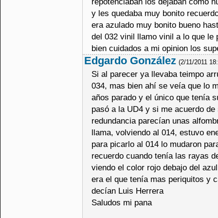
repotenciaban los dejaban como nu
y les quedaba muy bonito recuerdo e
era azulado muy bonito bueno hasta
del 032 vinil llamo vinil a lo que l
bien cuidados a mi opinion los sup
Edgardo González
(2/11/2011 18
Si al parecer ya llevaba teimpo a
034, mas bien ahí se veía que lo met
años parado y el único que tenía s
pasó a la UD4 y si me acuerdo de s
redundancia parecían unas alfomb
llama, volviendo al 014, estuvo e
para picarlo al 014 lo mudaron para
recuerdo cuando tenía las rayas d
viendo el color rojo debajo del azu
era el que tenía mas periquitos y 
decían Luis Herrera
Saludos mi pana