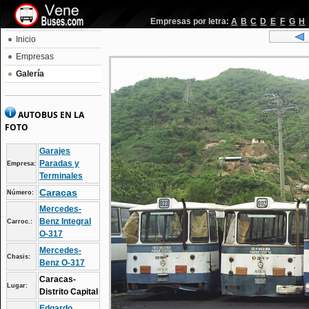
Empresas por letra:
A
B
C
D
E
F
G
H
Inicio
Empresas
Galería
AUTOBUS EN LA
FOTO
Garajes
Paradas y
Empresa:
Terminales
Caracas
Número:
Mercedes-
Benz Integral
Carroc.:
O-317
Mercedes-
Chasis:
Benz O-317
Caracas-
Lugar:
Distrito Capital
Edgardo