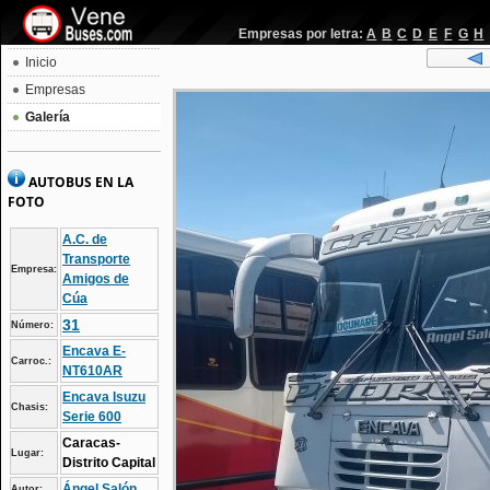
Empresas por letra:
A
B
C
D
E
F
G
H
Inicio
Empresas
Galería
AUTOBUS EN LA
FOTO
A.C. de
Transporte
Empresa:
Amigos de
Cúa
31
Número:
Encava E-
Carroc.:
NT610AR
Encava Isuzu
Chasis:
Serie 600
Caracas-
Lugar:
Distrito Capital
Ángel Salón
Autor: