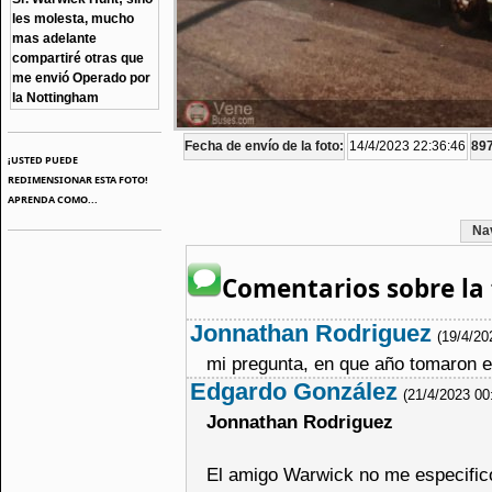
les molesta, mucho
mas adelante
compartiré otras que
me envió Operado por
la Nottingham
Fecha de envío de la foto:
14/4/2023 22:36:46
897
¡USTED PUEDE
REDIMENSIONAR ESTA FOTO!
APRENDA COMO...
Na
Comentarios sobre la 
Jonnathan Rodriguez
(19/4/20
mi pregunta, en que año tomaron es
Edgardo González
(21/4/2023 00
Jonnathan Rodriguez
El amigo Warwick no me especific