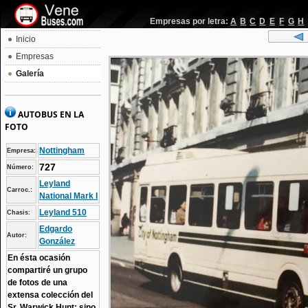
Empresas por letra:
A
B
C
D
E
F
G
H
Inicio
Empresas
Galería
AUTOBUS EN LA
FOTO
Nottingham
Empresa:
727
Número:
Leyland
Carroc.:
National Mark I
Leyland 510
Chasis:
Edgardo
Autor:
González
En ésta ocasión
compartiré un grupo
de fotos de una
extensa colección del
Sr. Warwick Hunt; sino