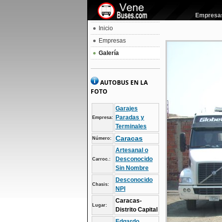
Empresas 
Inicio
Empresas
Galería
AUTOBUS EN LA
FOTO
Garajes
Paradas y
Empresa:
Terminales
Caracas
Número:
Artesanal o
Desconocido
Carroc.:
Sin Nombre
Desconocido
Chasis:
NPI
Caracas-
Lugar:
Distrito Capital
Edgardo