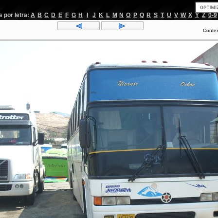
por letra:
A
B
C
D
E
F
G
H
I
J
K
L
M
N
O
P
Q
R
S
T
U
V
W
X
Y
Z
0-9
Conte