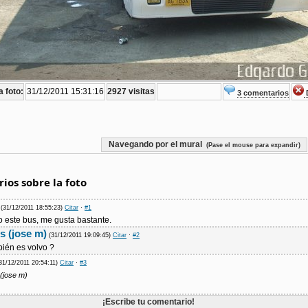
a foto:
31/12/2011 15:31:16
2927 visitas
3 comentarios
D
Navegando por el mural
(Pase el mouse para expandir)
ios sobre la foto
(31/12/2011 18:55:23)
Citar
·
#1
o este bus, me gusta bastante.
s (jose m)
(31/12/2011 19:09:45)
Citar
·
#2
bién es volvo ?
31/12/2011 20:54:11)
Citar
·
#3
(jose m)
¡Escribe tu comentario!