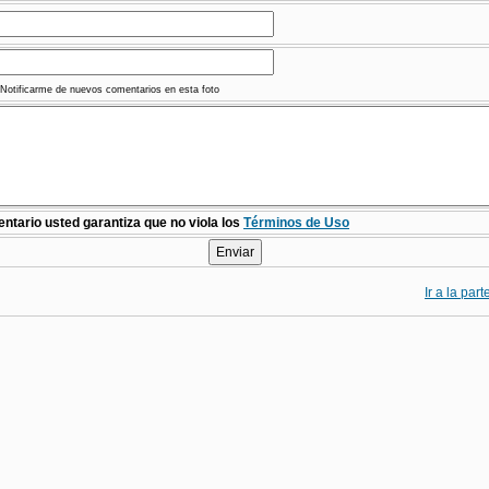
Notificarme de nuevos comentarios en esta foto
ntario usted garantiza que no viola los
Términos de Uso
Ir a la par