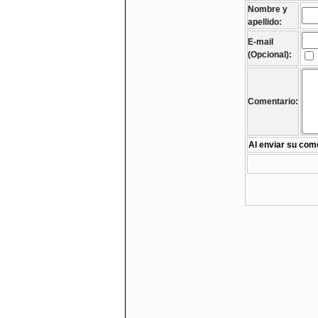
Nombre y
apellido:
E-mail
(Opcional):
Comentario:
Al enviar su come