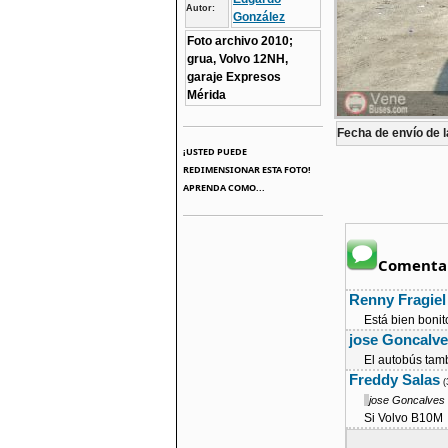
Autor:
González
Foto archivo 2010;
grua, Volvo 12NH,
garaje Expresos
Mérida
Fecha de envío de l
¡USTED PUEDE
REDIMENSIONAR ESTA FOTO!
APRENDA COMO...
Comentar
Renny Fragiel
Está bien bonit
jose Goncalve
El autobús tam
Freddy Salas
(
jose Goncalves 
Si Volvo B10M