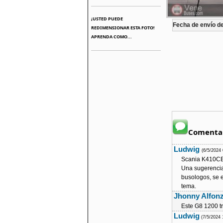
¡USTED PUEDE
Fecha de envío de 
REDIMENSIONAR ESTA FOTO!
APRENDA COMO...
Comentar
Ludwig
(6/5/2024
Scania K410CB 
Una sugerencia 
busologos, se e
tema.
Jhonny Alfon
Este G8 1200 tr
Ludwig
(7/5/2024 