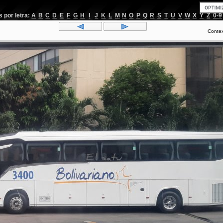
por letra:
A
B
C
D
E
F
G
H
I
J
K
L
M
N
O
P
Q
R
S
T
U
V
W
X
Y
Z
0-9
Conte