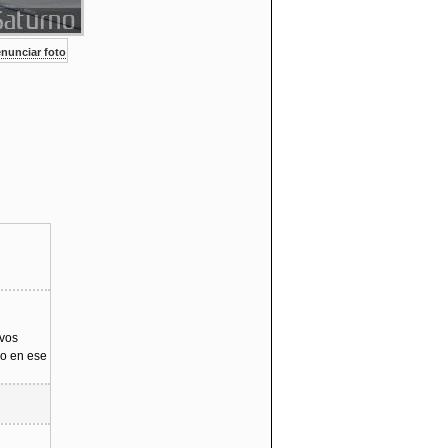
nunciar foto
evos
do en ese