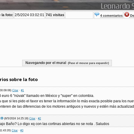
la foto:
2/5/2024 03:02:01
741 visitas
4 comentarios
De
Navegando por el mural
(Pase el mouse para expandir)
ios sobre la foto
 00:09:06)
Citar
·
#1
euro 6 "nüvak" llamado en México y "super" en colombia.
que si les pido el favor es tener la información lo más exacta posible para los nu
nteren de las diferencias de los motores antiguos y nuevos y estén más actualiza
zo
(6/5/2024 14:25:18)
Citar
·
#2
ajo Baño? Lo digo xq con las cortinas abiertas no se nota . Saludos
11:43:20)
Citar
·
#3