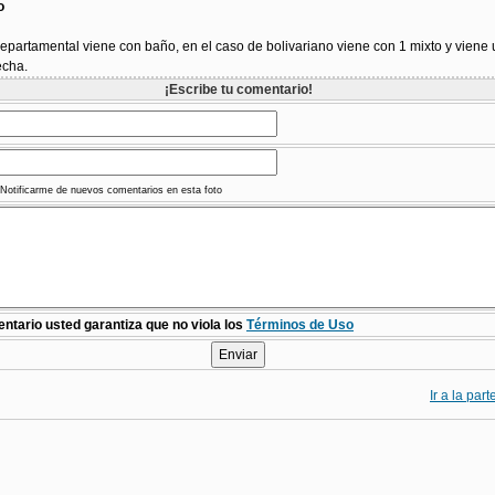
o
epartamental viene con baño, en el caso de bolivariano viene con 1 mixto y viene
echa.
¡Escribe tu comentario!
Notificarme de nuevos comentarios en esta foto
ntario usted garantiza que no viola los
Términos de Uso
Ir a la par