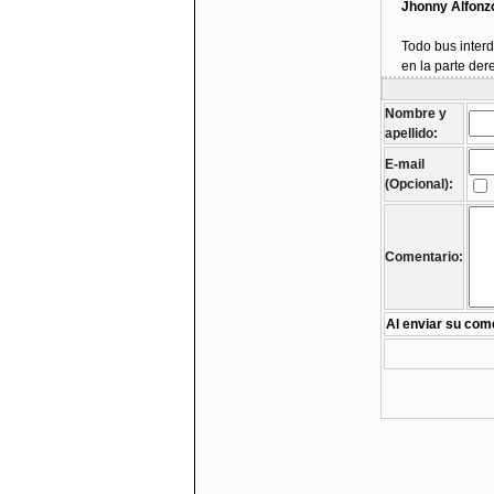
Jhonny Alfonz
Todo bus interd
en la parte der
Nombre y
apellido:
E-mail
(Opcional):
Comentario:
Al enviar su come