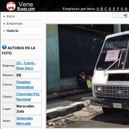
Empresas por letra:
A
B
C
D
E
F
G
H
Inicio
Empresas
Galería
AUTOBUS EN LA
FOTO
ZU - Curva -
Empresa:
Bajo Seco
09
Número:
Fanabus
Carroc.:
BimboBus
Chevrolet P31
Chasis:
Nacional
Maracaibo-
Lugar:
Zulia
Sebastián
Autor:
Mercado