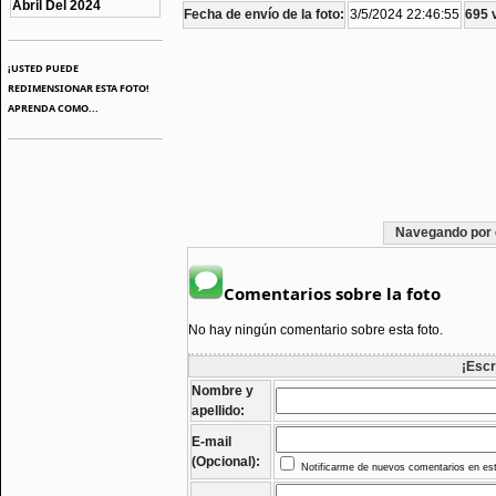
Abril Del 2024
Fecha de envío de la foto:
3/5/2024 22:46:55
695 v
¡USTED PUEDE
REDIMENSIONAR ESTA FOTO!
APRENDA COMO...
Navegando por 
Comentarios sobre la foto
No hay ningún comentario sobre esta foto.
¡Escr
Nombre y
apellido:
E-mail
(Opcional):
Notificarme de nuevos comentarios en est