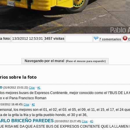
a foto:
13/3/2012 12:53:01
3457 visitas
7 comentarios
D
Navegando por el mural
(Pase el mouse para expandir)
ios sobre la foto
o
(31/8/2012 15:01:22)
Citar
·
#1
 los mejores buses de Expresos Continente, mejor conocido como el \"BUS DE L
o x el Pana Francisco Roman
5/10/2012 18:48:45)
Citar
·
#2
rsonal, los mejores son el 01, el 02, el 03. el 05, el 09, el 11, el 15, el 17, el 24 qu
a de la grita la fria y la grita pueblo hondo, el 30 y el 36,
RLO BRICEÑO PAREDES
(22/10/2012 23:27:45)
Citar
·
#3
UE RISA ME DA QUE A ESTE BUS DE EXPRESOS CONTIENTE QUE LA LLAMEN 