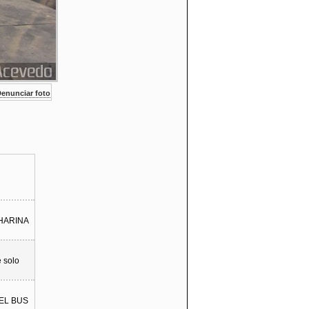
enunciar foto
A HARINA
e solo
EL BUS