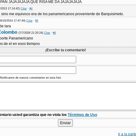
 PAN JAJAJAJAJA QUE RISA ME DA JAJAJAJAJA.
3/2013 17:14:42)
Citar
·
#4
o sino me equivoco era de los panamericanos proveniente de Barquisimeto.
26/10/2014 17:47:44)
Citar
·
#5
de lara
 Colombo
(7/7/2026 21:20:24)
Citar
·
#6
sporte Panamericano
os de el en esos tiempos
¡Escribe tu comentario!
Notificarme de nuevos comentarios en esta foto
ntario usted garantiza que no viola los
Términos de Uso
Ir a la par