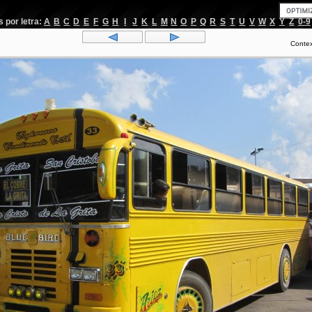
por letra:
A
B
C
D
E
F
G
H
I
J
K
L
M
N
O
P
Q
R
S
T
U
V
W
X
Y
Z
0-9
Conte