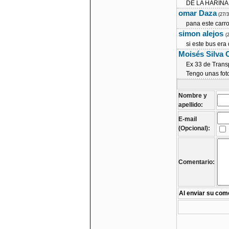
DE LA HARINA
omar Daza
(27/
pana este carr
simon alejos
(
si este bus era 
Moisés Silva
Ex 33 de Tran
Tengo unas fot
Nombre y
apellido:
E-mail
(Opcional):
Comentario:
Al enviar su come