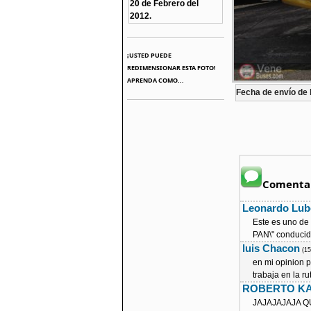
20 de Febrero del
2012.
¡USTED PUEDE
REDIMENSIONAR ESTA FOTO!
APRENDA COMO...
Fecha de envío de l
Comentar
Leonardo Lub
Este es uno de
PAN\" conducid
luis Chacon
(1
en mi opinion pe
trabaja en la rut
ROBERTO KA
JAJAJAJAJA Q