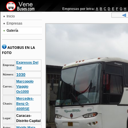
Empresas por letra:
A
B
C
D
E
F
G
H
Inicio
Empresas
Galería
AUTOBUS EN LA
FOTO
Expresos Del
Empresa:
Sur
1030
Número:
Marcopolo
Viaggio
Carroc.:
Gv1000
Mercedes-
Benz O-
Chasis:
400RSE
Caracas-
Lugar:
Distrito Capital
Waldir Mata
Autor: