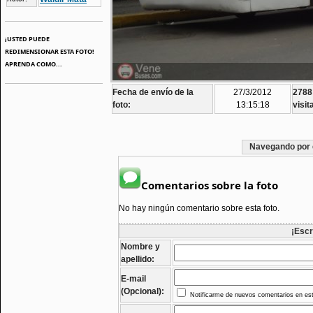
¡USTED PUEDE
REDIMENSIONAR ESTA FOTO!
APRENDA COMO...
Fecha de envío de la
27/3/2012
2788
foto:
13:15:18
visit
Navegando por 
Comentarios sobre la foto
No hay ningún comentario sobre esta foto.
¡Escr
Nombre y
apellido:
E-mail
(Opcional):
Notificarme de nuevos comentarios en est