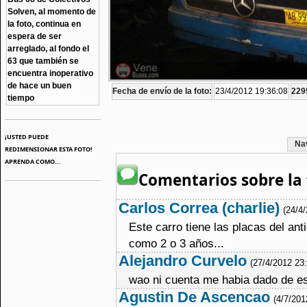
Solven, al momento de
la foto, continua en
espera de ser
arreglado, al fondo el
63 que también se
encuentra inoperativo
de hace un buen
Fecha de envío de la foto:
23/4/2012 19:36:08
2295
tiempo
¡USTED PUEDE
Na
REDIMENSIONAR ESTA FOTO!
APRENDA COMO...
Comentarios sobre la 
Carlos Correa (charlie)
(24/4
Este carro tiene las placas del an
como 2 o 3 años...
Alejandro Curvelo
(27/4/2012 23
wao ni cuenta me habia dado de ese 
Agustin De Ascencao
(4/7/201