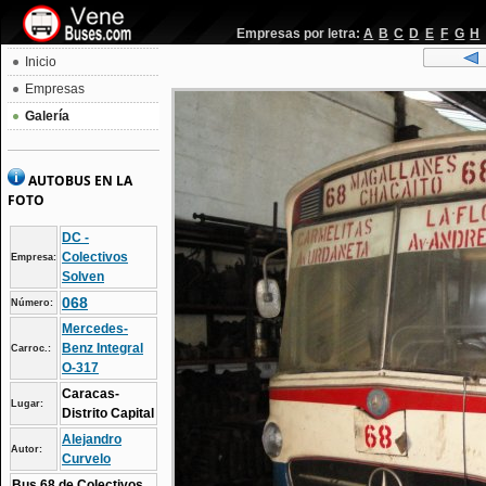
Empresas por letra:
A
B
C
D
E
F
G
H
Inicio
Empresas
Galería
AUTOBUS EN LA
FOTO
DC -
Colectivos
Empresa:
Solven
068
Número:
Mercedes-
Benz Integral
Carroc.:
O-317
Caracas-
Lugar:
Distrito Capital
Alejandro
Autor:
Curvelo
Bus 68 de Colectivos