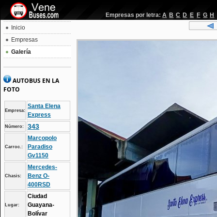
Empresas por letra:
A
B
C
D
E
F
G
H
Inicio
Empresas
Galería
AUTOBUS EN LA
FOTO
Santa Elena
Empresa:
Express
343
Número:
Marcopolo
Paradiso
Carroc.:
Gv1150
Mercedes-
Benz O-
Chasis:
400RSD
Ciudad
Guayana-
Lugar:
Bolívar