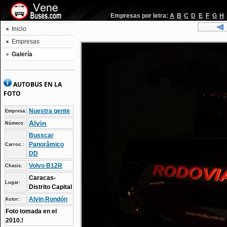
Empresas por letra:
A
B
C
D
E
F
G
H
Inicio
Empresas
Galería
AUTOBUS EN LA
FOTO
Nuestra gente
Empresa:
Alvin
Número:
Busscar
Panorâmico
Carroc.:
DD
Volvo B12R
Chasis:
Caracas-
Lugar:
Distrito Capital
Alvin Rondón
Autor:
Foto tomada en el
2010.!