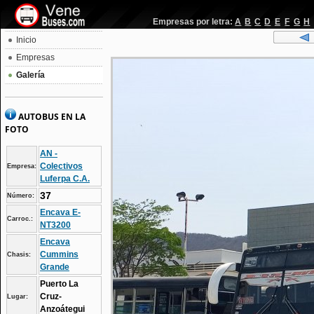
Empresas por letra:
A
B
C
D
E
F
G
H
Inicio
Empresas
Galería
AUTOBUS EN LA
FOTO
AN -
Colectivos
Empresa:
Luferpa C.A.
37
Número:
Encava E-
Carroc.:
NT3200
Encava
Cummins
Chasis:
Grande
Puerto La
Cruz-
Lugar:
Anzoátegui