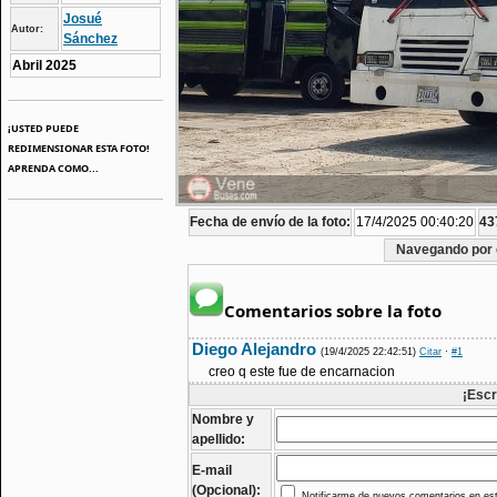
Josué
Autor:
Sánchez
Abril 2025
¡USTED PUEDE
REDIMENSIONAR ESTA FOTO!
APRENDA COMO...
Fecha de envío de la foto:
17/4/2025 00:40:20
43
Navegando por 
Comentarios sobre la foto
Diego Alejandro
(19/4/2025 22:42:51)
Citar
·
#1
creo q este fue de encarnacion
¡Escr
Nombre y
apellido:
E-mail
(Opcional):
Notificarme de nuevos comentarios en est