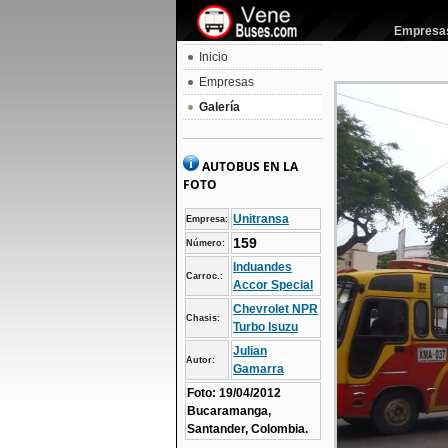
Empresas 
Inicio
Empresas
Galería
AUTOBUS EN LA
FOTO
Unitransa
Empresa:
159
Número:
Induandes
Carroc.:
Accor Special
Chevrolet NPR
Chasis:
Turbo Isuzu
Julian
Autor:
Gamarra
Foto: 19/04/2012
Bucaramanga,
Santander, Colombia.