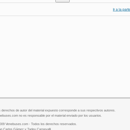
Ir a la par
 derechos de autor del material expuesto corresponde a sus respectivos autores.
ebuses.com no es responsable por el material enviado por los usuarios.
009 Venebuses.com - Todos los derechos reservados.
n Carlos Gámez y Tadeu Carnevalli