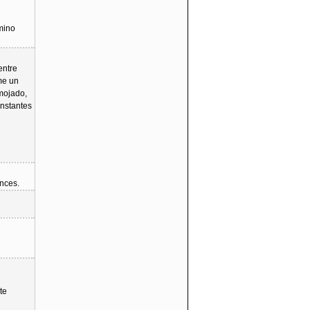
mino
entre
me un
 mojado,
onstantes
onces.
te