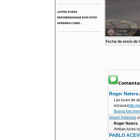
¡USTED PUEDE
REDIMENSIONAR ESTA FOTO!
APRENDA COMO...
Fecha de envío de l
Comentar
Roger Natera
Las luces de a
encavas
http:/
Buena foto her
Alvaro Palencia
(2
Roger Natera
Ambas luces so
PABLO ACE