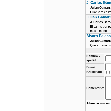
J. Carlos Gá
Julian Gamarr
Cuanto te costó
Julian Gamar
J. Carlos Gám
El carrito por 
mas o menos 13
Alvaro Palenc
Julian Gamarr
Que extraño que
Nombre y
apellido:
E-mail
(Opcional):
Comentario:
Al enviar su come