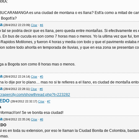
RRA:
 BUCARAMANGA es una ciudad de montana o es llana? Est\'a como a mitad de ca
y Bogot\'a?
ra
(28/4/2012 22:23:09)
Citar
·
#4
tal se podria decir que es llana, pero queda entre montañas. Si efectivamente es 
. En bus de cucuta es son como 7 horas mas o menos. Yo la ultima vez que fui, to
a-Rapidos Motilones, y fueron 4 horas y media con todo y que el pavimento estaba
ion sobre todo ahorita en temporada de lluvias, y que en esa zona se presentan c
a a Bogota son como 8 horas mas o menos.
ra
(28/4/2012 22:24:14)
Citar
·
#5
a lo dije por lo plano.... mas no si te refieres a el llano, es ciudad de montaña ent
ra
(28/4/2012 22:28:11)
Citar
·
#6
scrapercity.com/showthread.php?t=223282
VEDO
(28/4/2012 22:32:17)
Citar
·
#7
a
informaci\'on! Se ve bonita esa ciudad!
ra
(28/4/2012 22:35:24)
Citar
·
#8
EDO
si es en toda su extension, por eso le llaman la Ciudad Bonita de Colombia, bastan
emas.