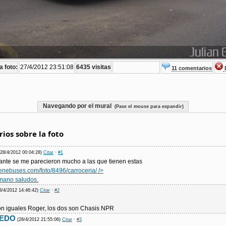
a foto:
27/4/2012 23:51:08
6435 visitas
11 comentarios
D
Navegando por el mural
(Pase el mouse para expandir)
ios sobre la foto
(28/4/2012 00:04:28)
Citar
·
#1
lante se me parecieron mucho a las que tienen estas
/venebuses.com/foto/8496/carroceria/
/>
mano saludos.
8/4/2012 14:46:42)
Citar
·
#2
n iguales Roger, los dos son Chasis NPR
VEDO
(28/4/2012 21:55:06)
Citar
·
#3