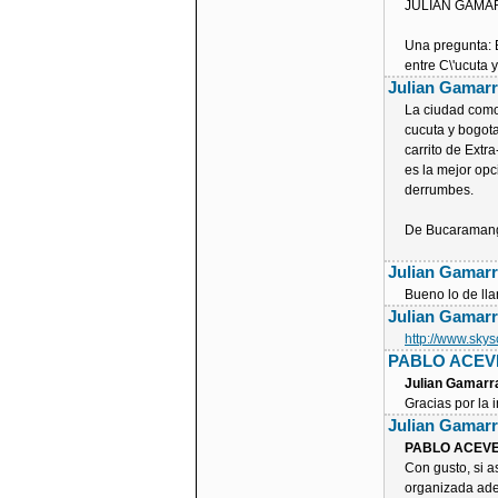
JULIAN GAMA
Una pregunta:
entre C\'ucuta 
Julian Gamar
La ciudad como 
cucuta y bogota
carrito de Extr
es la mejor opc
derrumbes.
De Bucaramang
Julian Gamar
Bueno lo de llan
Julian Gamar
http://www.sky
PABLO ACE
Julian Gamarr
Gracias por la 
Julian Gamar
PABLO ACEV
Con gusto, si a
organizada ad