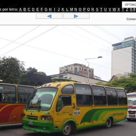
por letra:
A
B
C
D
E
F
G
H
I
J
K
L
M
N
O
P
Q
R
S
T
U
V
W
X
Y
Z
0-9
Conte