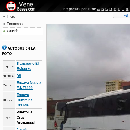
Empresas por letra:
A
B
C
D
E
F
G
H
Inicio
Empresas
Galería
AUTOBUS EN LA
FOTO
Transporte El
Empresa:
Esfuerzo
08
Número:
Encava Nuevo
Carroc.:
E-NT6100
Encava
Cummins
Chasis:
Grande
Puerto La
Cruz-
Lugar:
Anzoátegui
Josué