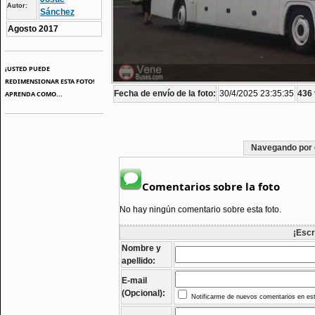
Autor:
Sánchez
Agosto 2017
¡USTED PUEDE
REDIMENSIONAR ESTA FOTO!
Fecha de envío de la foto:
30/4/2025 23:35:35
436 
APRENDA COMO...
Navegando por 
Comentarios sobre la foto
No hay ningún comentario sobre esta foto.
¡Escr
Nombre y
apellido:
E-mail
(Opcional):
Notificarme de nuevos comentarios en est