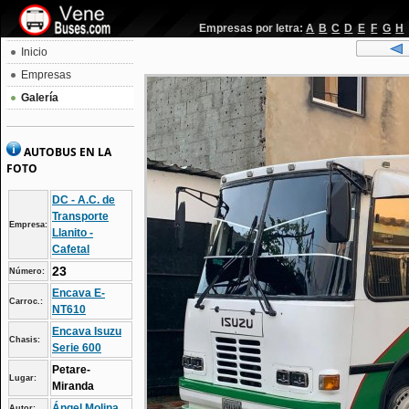
Empresas por letra:
A
B
C
D
E
F
G
H
Inicio
Empresas
Galería
AUTOBUS EN LA
FOTO
DC - A.C. de
Transporte
Empresa:
Llanito -
Cafetal
23
Número:
Encava E-
Carroc.:
NT610
Encava Isuzu
Chasis:
Serie 600
Petare-
Lugar:
Miranda
Ángel Molina
Autor: