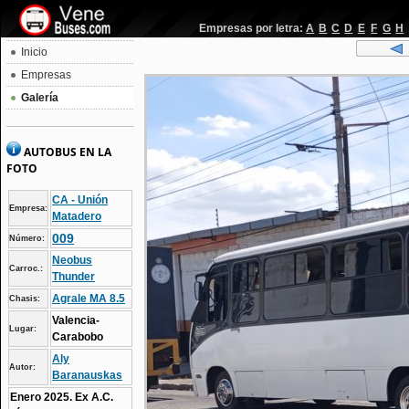
Empresas por letra:
A
B
C
D
E
F
G
H
Inicio
Empresas
Galería
AUTOBUS EN LA
FOTO
CA - Unión
Empresa:
Matadero
009
Número:
Neobus
Carroc.:
Thunder
Agrale MA 8.5
Chasis:
Valencia-
Lugar:
Carabobo
Aly
Autor:
Baranauskas
Enero 2025. Ex A.C.