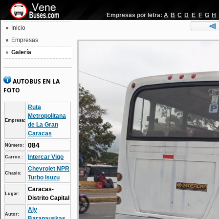
Empresas por letra:
A
B
C
D
E
F
G
H
Inicio
Empresas
Galería
AUTOBUS EN LA
FOTO
Ruta
Metropolitana
Empresa:
de La Gran
Caracas
084
Número:
Intercar Vigo
Carroc.:
Chevrolet NPR
Chasis:
Turbo Isuzu
Caracas-
Lugar:
Distrito Capital
Aly
Autor:
Baranauskas