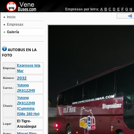
Empresas por letra:
A
B
C
D
E
F
G
H
Inicio
Empresas
Galería
AUTOBUS EN LA
FOTO
Expresos Isla
Empresa:
Mar
2032
Número:
Yutong
Carroc.:
ZK6122H9
Yutong
ZK6122H9
Chasis:
(Cummins
ISMe 380 Hp)
El Tigre-
Lugar:
Anzoátegui
Miguel Pino
Autor: