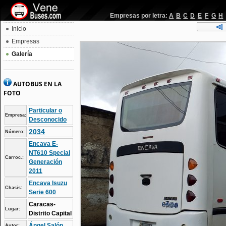
Empresas por letra:
A
B
C
D
E
F
G
H
Inicio
Empresas
Galería
AUTOBUS EN LA
FOTO
Particular o
Empresa:
Desconocido
2034
Número:
Encava E-
NT610 Special
Carroc.:
Generación
2011
Encava Isuzu
Chasis:
Serie 600
Caracas-
Lugar:
Distrito Capital
Ángel Salón
Autor: