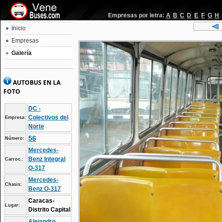
Empresas por letra:
A
B
C
D
E
F
G
H
Inicio
Empresas
Galería
AUTOBUS EN LA
FOTO
DC -
Colectivos del
Empresa:
Norte
56
Número:
Mercedes-
Benz Integral
Carroc.:
O-317
Mercedes-
Chasis:
Benz O-317
Caracas-
Lugar:
Distrito Capital
Alejandro