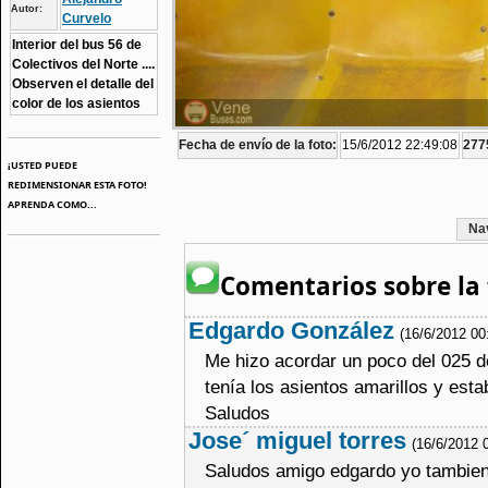
Autor:
Curvelo
Interior del bus 56 de
Colectivos del Norte ....
Observen el detalle del
color de los asientos
Fecha de envío de la foto:
15/6/2012 22:49:08
2775
¡USTED PUEDE
REDIMENSIONAR ESTA FOTO!
APRENDA COMO...
Na
Comentarios sobre la 
Edgardo González
(16/6/2012 00
Me hizo acordar un poco del 025 d
tenía los asientos amarillos y est
Saludos
Jose´ miguel torres
(16/6/2012 
Saludos amigo edgardo yo tambien 