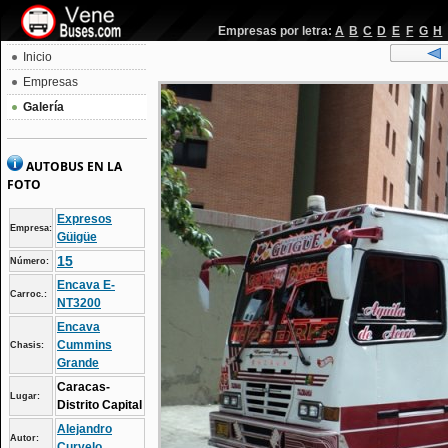
Empresas por letra:
A
B
C
D
E
F
G
H
Inicio
Empresas
Galería
AUTOBUS EN LA
FOTO
Expresos
Empresa:
Güigüe
15
Número:
Encava E-
Carroc.:
NT3200
Encava
Cummins
Chasis:
Grande
Caracas-
Lugar:
Distrito Capital
Alejandro
Autor:
Curvelo