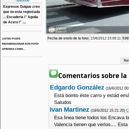
Expresos Guigue creo
que no esta registrada
... Escuderia \" Aguila
de Acero \" ....
Fecha de envío de la foto:
15/6/2012 23:08:11
5365
¡USTED PUEDE
REDIMENSIONAR ESTA FOTO!
APRENDA COMO...
Na
Comentarios sobre la 
Edgardo González
(16/6/2012 00
Está bointo éste carro y estád emá
Saludos
Ivan Martinez
(19/6/2012 15:21:20)
C
Esa linea tiene todos los Encava b
Valencia tienen que verlos.... Esta