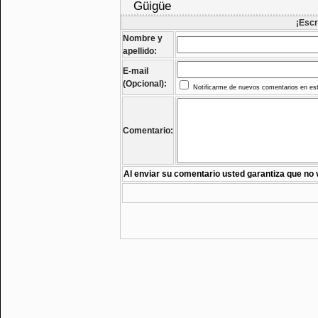
Güigüe
¡Escr
Nombre y
apellido:
E-mail
(Opcional):
Notificarme de nuevos comentarios en est
Comentario:
Al enviar su comentario usted garantiza que no 