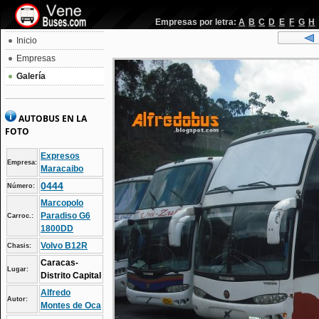
Empresas por letra:
A
B
C
D
E
F
G
H
Inicio
Empresas
Galería
AUTOBUS EN LA
FOTO
Expresos
Empresa:
Maracaibo
0444
Número:
Marcopolo
Paradiso G6
Carroc.:
1800DD
Volvo B12R
Chasis:
Caracas-
Lugar:
Distrito Capital
Alfredo
Autor:
Montes de Oca