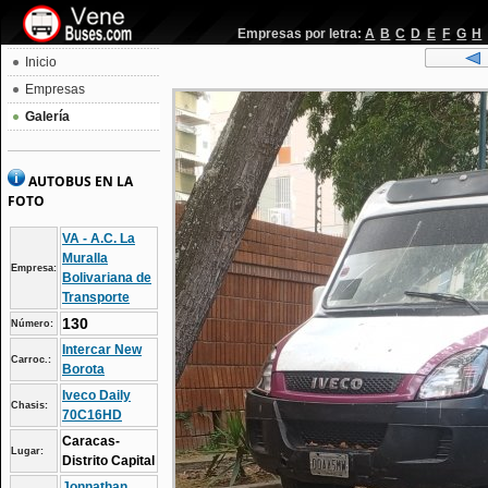
Empresas por letra:
A
B
C
D
E
F
G
H
Inicio
Empresas
Galería
AUTOBUS EN LA
FOTO
VA - A.C. La
Muralla
Empresa:
Bolivariana de
Transporte
130
Número:
Intercar New
Carroc.:
Borota
Iveco Daily
Chasis:
70C16HD
Caracas-
Lugar:
Distrito Capital
Jonnathan