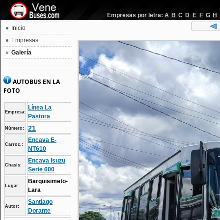
Empresas por letra:
A
B
C
D
E
F
G
H
Inicio
Empresas
Galería
AUTOBUS EN LA
FOTO
Línea La
Empresa:
Pastora
21
Número:
Encava E-
Carroc.:
NT610
Encava Isuzu
Chasis:
Serie 600
Barquisimeto-
Lugar:
Lara
Santiago
Autor:
Dorante