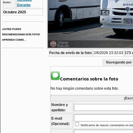
Autor:
Dorante
Octubre 2025
¡USTED PUEDE
REDIMENSIONAR ESTA FOTO!
APRENDA COMO...
Fecha de envío de la foto:
2/6/2026 23:32:03
173 v
Navegando por 
Comentarios sobre la foto
No hay ningún comentario sobre esta foto.
¡Escr
Nombre y
apellido:
E-mail
(Opcional):
Notificarme de nuevos comentarios en est