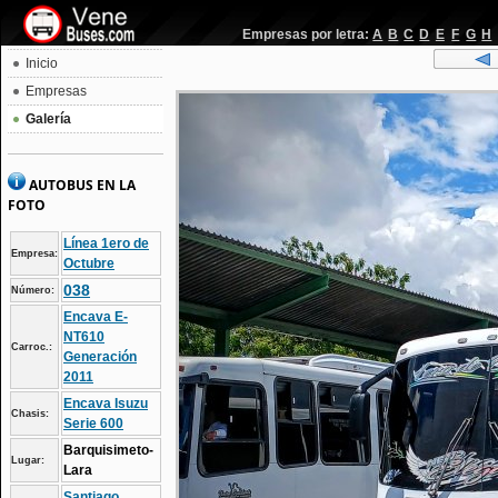
Empresas por letra:
A
B
C
D
E
F
G
H
Inicio
Empresas
Galería
AUTOBUS EN LA
FOTO
Línea 1ero de
Empresa:
Octubre
038
Número:
Encava E-
NT610
Carroc.:
Generación
2011
Encava Isuzu
Chasis:
Serie 600
Barquisimeto-
Lugar:
Lara
Santiago