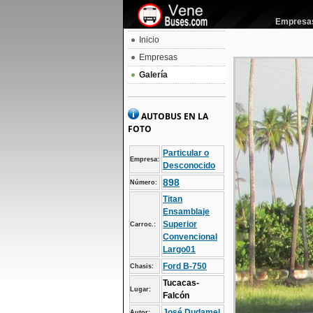
Empresas 
Inicio
Empresas
Galería
AUTOBUS EN LA
FOTO
Particular o
Empresa:
Desconocido
898
Número:
Titan
Ensamblaje
Superior
Carroc.:
Convencional
Largo01
Ford B-750
Chasis:
Tucacas-
Lugar:
Falcón
José Dudamel
Autor: