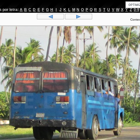
por letra:
A
B
C
D
E
F
G
H
I
J
K
L
M
N
O
P
Q
R
S
T
U
V
W
X
Y
Z
0-9
Conte