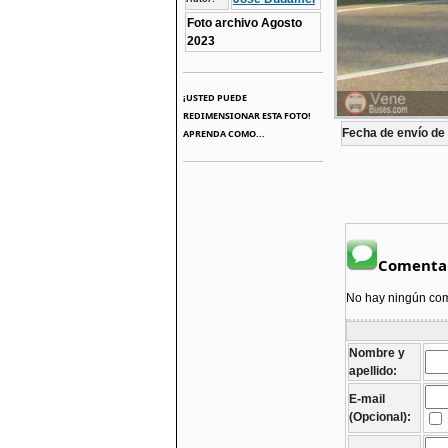
Foto archivo Agosto
2023
¡USTED PUEDE
REDIMENSIONAR ESTA FOTO!
Fecha de envío de l
APRENDA COMO...
Comentar
No hay ningún come
Nombre y
apellido:
E-mail
(Opcional):