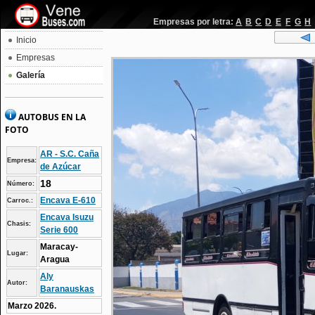
Empresas por letra:
A
B
C
D
E
F
G
H
Inicio
Empresas
Galería
AUTOBUS EN LA
FOTO
AR - S.C. Caña
Empresa:
de Azúcar
18
Número:
Encava E-610
Carroc.:
Encava Isuzu
Chasis:
Serie 600
Maracay-
Lugar:
Aragua
Aly
Autor:
Baranauskas
Marzo 2026.