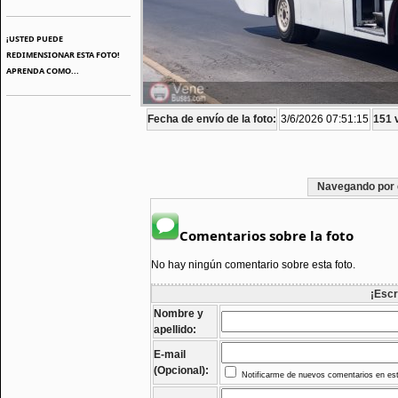
¡USTED PUEDE
REDIMENSIONAR ESTA FOTO!
APRENDA COMO...
Fecha de envío de la foto:
3/6/2026 07:51:15
151 v
Navegando por 
Comentarios sobre la foto
No hay ningún comentario sobre esta foto.
¡Escr
Nombre y
apellido:
E-mail
(Opcional):
Notificarme de nuevos comentarios en est