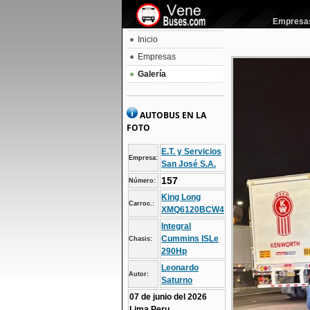
Empresas 
Inicio
Empresas
Galería
AUTOBUS EN LA
FOTO
E.T. y Servicios
Empresa:
San José S.A.
157
Número:
King Long
Carroc.:
XMQ6120BCW4
Integral
Cummins ISLe
Chasis:
290Hp
Leonardo
Autor:
Saturno
07 de junio del 2026
Lima Peru