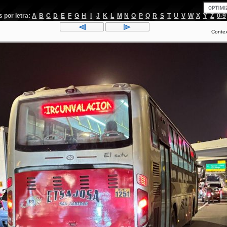
por letra:
A
B
C
D
E
F
G
H
I
J
K
L
M
N
O
P
Q
R
S
T
U
V
W
X
Y
Z
0-9
Conte