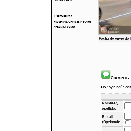
¡USTED PUEDE
REDIMENSIONAR ESTA FOTO!
APRENDA COMO...
Fecha de envío de l
Comentar
No hay ningún come
Nombre y
apellido:
E-mail
(Opcional):