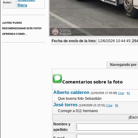
Autor:
Riera
¡USTED PUEDE
REDIMENSIONAR ESTA FOTO!
APRENDA COMO...
Fecha de envío de la foto:
12/6/2026 10:44:45
254
Navegando por 
Comentarios sobre la foto
Alberto calderon
(12/6/2026 17:03:08)
Citar
·
#1
Que buena foto Sebastián
José torres
(12/6/2026 21:15:51)
Citar
·
#2
Corregir a 011 hermano
¡Escr
Nombre y
apellido: