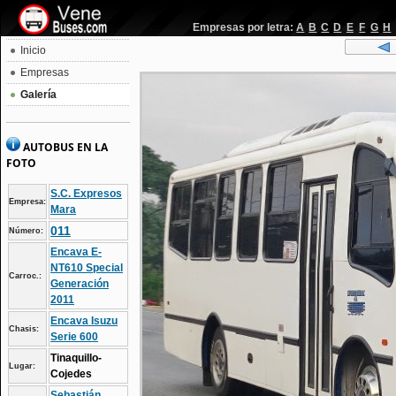
Empresas por letra:
A
B
C
D
E
F
G
H
Inicio
Empresas
Galería
AUTOBUS EN LA
FOTO
S.C. Expresos
Empresa:
Mara
011
Número:
Encava E-
NT610 Special
Carroc.:
Generación
2011
Encava Isuzu
Chasis:
Serie 600
Tinaquillo-
Lugar:
Cojedes
Sebastián