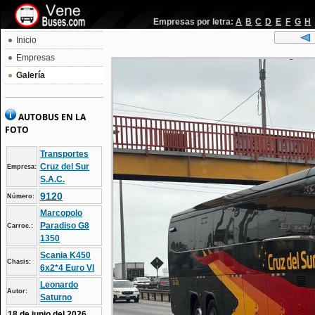
Empresas por letra:
A
B
C
D
E
F
G
H
Inicio
Empresas
Galería
AUTOBUS EN LA
FOTO
Transportes
Cruz del Sur
Empresa:
S.A.C.
9120
Número:
Marcopolo
Paradiso G8
Carroc.:
1350
Scania K450
Chasis:
6x2*4 Euro VI
Leonardo
Autor:
Saturno
18 de junio del 2026