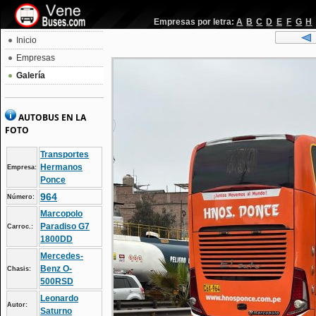
Empresas por letra:
A
B
C
D
E
F
G
H
Inicio
Empresas
Galería
AUTOBUS EN LA
FOTO
Transportes
Hermanos
Empresa:
Ponce
964
Número:
Marcopolo
Paradiso G7
Carroc.:
1800DD
Mercedes-
Benz O-
Chasis:
500RSD
Leonardo
Autor:
Saturno