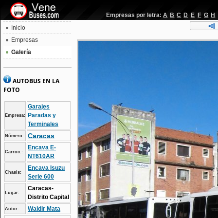
Empresas por letra:
A
B
C
D
E
F
G
H
Inicio
Empresas
Galería
AUTOBUS EN LA
FOTO
Garajes
Paradas y
Empresa:
Terminales
Caracas
Número:
Encava E-
Carroc.:
NT610AR
Encava Isuzu
Chasis:
Serie 600
Caracas-
Lugar:
Distrito Capital
Waldir Mata
Autor: