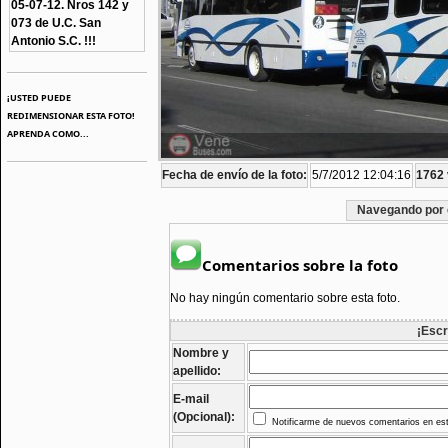
05-07-12. Nros 142 y
073 de U.C. San
Antonio S.C. !!!
¡USTED PUEDE
REDIMENSIONAR ESTA FOTO!
APRENDA COMO...
Fecha de envío de la foto:
5/7/2012 12:04:16
1762 
Navegando por 
Comentarios sobre la foto
No hay ningún comentario sobre esta foto.
¡Escr
Nombre y
apellido:
E-mail
(Opcional):
Notificarme de nuevos comentarios en est