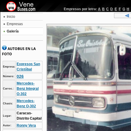
Empresas por letra:
A
B
C
D
E
F
G
H
Inicio
Empresas
Galería
AUTOBUS EN LA
FOTO
Expresos San
Empresa:
Cristóbal
026
Número:
Mercedes-
Benz Integral
Carroc.:
O-302
Mercedes-
Chasis:
Benz O-302
Caracas-
Lugar:
Distrito Capital
Ronny Vera
Autor: