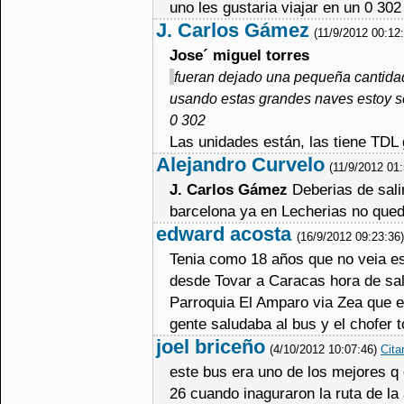
uno les gustaria viajar en un 0 302
J. Carlos Gámez
(11/9/2012 00:12
Jose´ miguel torres
fueran dejado una pequeña cantida
usando estas grandes naves estoy se
0 302
Las unidades están, las tiene TDL
Alejandro Curvelo
(11/9/2012 01
J. Carlos Gámez
Deberias de sali
barcelona ya en Lecherias no queda
edward acosta
(16/9/2012 09:23:36
Tenia como 18 años que no veia es
desde Tovar a Caracas hora de sal
Parroquia El Amparo via Zea que e
gente saludaba al bus y el chofer
joel briceño
(4/10/2012 10:07:46)
Cita
este bus era uno de los mejores q 
26 cuando inaguraron la ruta de la 