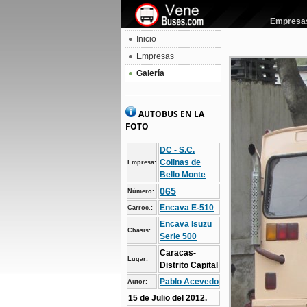
Empresas 
Inicio
Empresas
Galería
AUTOBUS EN LA
FOTO
DC - S.C.
Colinas de
Empresa:
Bello Monte
065
Número:
Encava E-510
Carroc.:
Encava Isuzu
Chasis:
Serie 500
Caracas-
Lugar:
Distrito Capital
Pablo Acevedo
Autor:
15 de Julio del 2012.