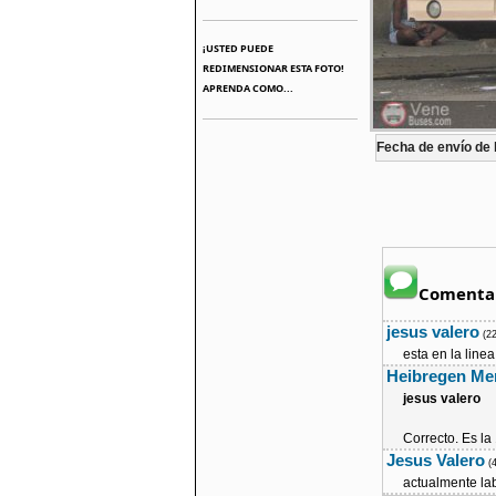
¡USTED PUEDE
REDIMENSIONAR ESTA FOTO!
APRENDA COMO...
Fecha de envío de l
Comentar
jesus valero
(2
esta en la lin
Heibregen Me
jesus valero
Correcto. Es l
Jesus Valero
(
actualmente la