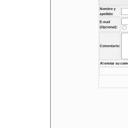
Nombre y
apellido:
E-mail
(Opcional):
Comentario:
Al enviar su come