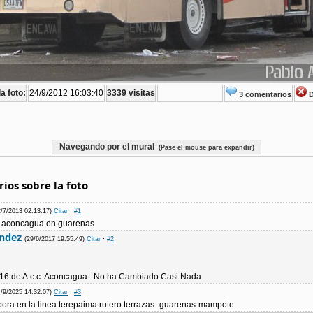
a foto:
24/9/2012 16:03:40
3339 visitas
3 comentarios
D
Navegando por el mural
(Pase el mouse para expandir)
ios sobre la foto
2/7/2013 02:13:17)
Citar
·
#1
ea aconcagua en guarenas
ndez
(29/6/2017 19:55:49)
Citar
·
#2
a 16 de A.c.c. Aconcagua . No ha Cambiado Casi Nada
4/9/2025 14:32:07)
Citar
·
#3
bora en la linea terepaima rutero terrazas- guarenas-mampote