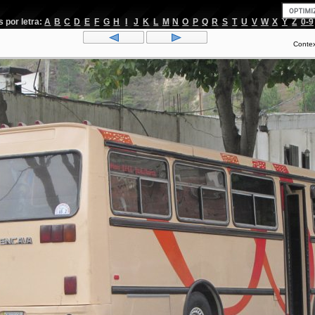
por letra:
A
B
C
D
E
F
G
H
I
J
K
L
M
N
O
P
Q
R
S
T
U
V
W
X
Y
Z
0-9
Conte