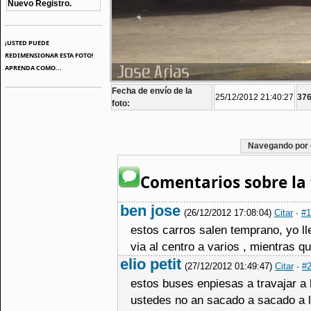
Nuevo Registro.
¡USTED PUEDE
REDIMENSIONAR ESTA FOTO!
APRENDA COMO...
Fecha de envío de la
25/12/2012 21:40:27
376
foto:
Navegando por 
Comentarios sobre la 
ben jose
(26/12/2012 17:08:04)
Citar
·
#1
estos carros salen temprano, yo l
via al centro a varios , mientras q
elio petit
(27/12/2012 01:49:47)
Citar
·
#
estos buses enpiesas a travajar a
ustedes no an sacado a sacado a l