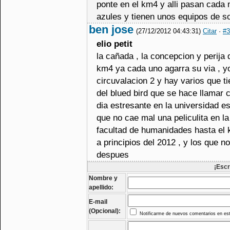
ponte en el km4 y alli pasan cada
azules y tienen unos equipos de son
ben jose
(27/12/2012 04:43:31)
Citar
·
#3
elio petit
la cañada , la concepcion y perija 
km4 ya cada uno agarra su via , yo
circuvalacion 2 y hay varios que 
del blued bird que se hace llamar 
dia estresante en la universidad e
que no cae mal una peliculita en l
facultad de humanidades hasta el k
a principios del 2012 , y los que 
despues
¡Escr
Nombre y
apellido:
E-mail
(Opcional):
Notificarme de nuevos comentarios en est