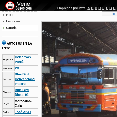
Empresas por letra:
A
B
C
D
E
F
G
H
Inicio
Empresas
Galería
AUTOBUS EN LA
FOTO
Colectivos
Empresa:
Perijá
26
Número:
Blue Bird
Convencional
Carroc.:
Integral
Blue Bird
Chasis:
Diesel 01
Maracaibo-
Lugar:
Zulia
José Arias
Autor: