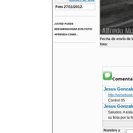
Foto 27/11/2012.
¡USTED PUEDE
REDIMENSIONAR ESTA FOTO!
APRENDA COMO...
Fecha de envío de l
foto:
Comentar
Jesus Gonzal
http://venebus
Control 05
Jesus Gonzal
Saludos. A esta
su flota por la
Nombre y