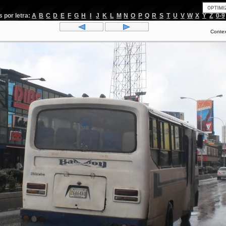
por letra:
A
B
C
D
E
F
G
H
I
J
K
L
M
N
O
P
Q
R
S
T
U
V
W
X
Y
Z
0-9
Conte