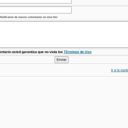
Notificarme de nuevos comentarios en esta foto
ntario usted garantiza que no viola los
Términos de Uso
Ir a la par