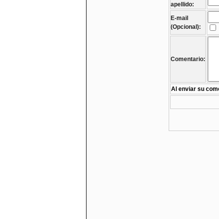
apellido:
E-mail
(Opcional):
Comentario:
Al enviar su come