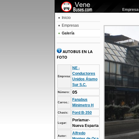
Empresas 
Inicio
Empresas
Galería
AUTOBUS EN LA
FOTO
NE -
Conductores
Empresa:
Unidos Átamo
Sur S.C.
05
Número:
Fanabus
Carroc.:
Minimetro H
Ford B-350
Chasis:
Porlamar-
Lugar:
Nueva Esparta
Alfredo
Autor:
Montes de Oca