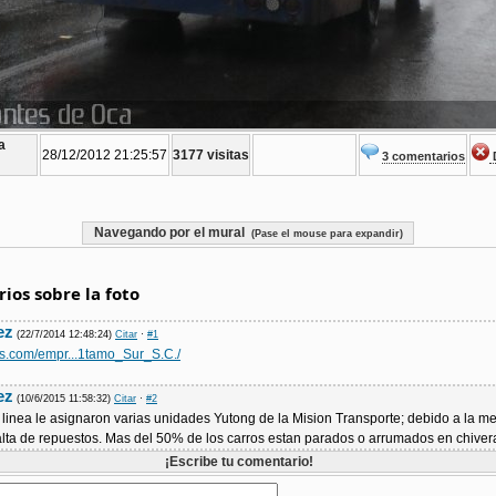
a
28/12/2012 21:25:57
3177 visitas
3 comentarios
D
Navegando por el mural
(Pase el mouse para expandir)
ios sobre la foto
ez
(22/7/2014 12:48:24)
Citar
·
#1
es.com/empr...1tamo_Sur_S.C./
ez
(10/6/2015 11:58:32)
Citar
·
#2
 linea le asignaron varias unidades Yutong de la Mision Transporte; debido a la 
 falta de repuestos. Mas del 50% de los carros estan parados o arrumados en chivera
¡Escribe tu comentario!