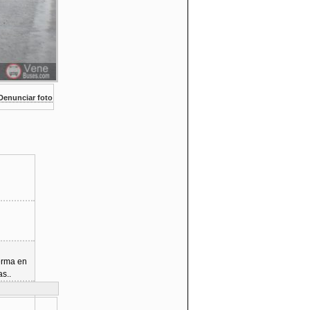
enunciar foto
merma en
s..