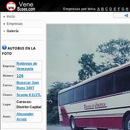
Empresas por letra:
A
B
C
D
E
F
G
H
Inicio
Empresas
Galería
AUTOBUS EN LA
FOTO
Rodovias de
Empresa:
Venezuela
126
Número:
Busscar Jum
Carroc.:
Buss 340T
Scania K113TL
Chasis:
Caracas-
Lugar:
Distrito Capital
Alexander
Autor:
Arraiz