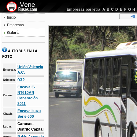
Empresas por letra:
A
B
C
D
E
F
G
H
Inicio
Empresas
Galería
AUTOBUS EN LA
FOTO
Unión Valencia
Empresa:
A.C.
032
Número:
Encava E-
NT610AR
Carroc.:
Generación
2011
Encava Isuzu
Chasis:
Serie 600
Caracas-
Lugar:
Distrito Capital
Pablo Acevedo
Autor: