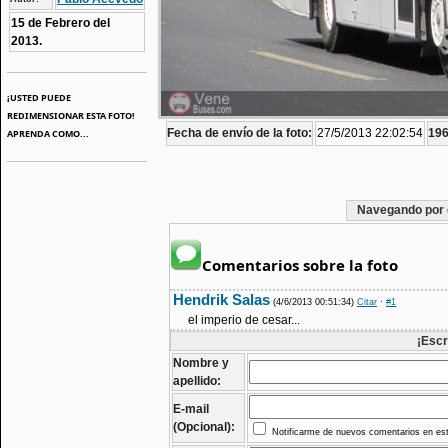
15 de Febrero del
2013.
¡USTED PUEDE
REDIMENSIONAR ESTA FOTO!
Fecha de envío de la foto:
27/5/2013 22:02:54
196
APRENDA COMO...
Navegando por 
Comentarios sobre la foto
Hendrik Salas
(4/6/2013 00:51:34)
Citar
·
#1
el imperio de cesar...
¡Escr
Nombre y
apellido:
E-mail
(Opcional):
Notificarme de nuevos comentarios en est