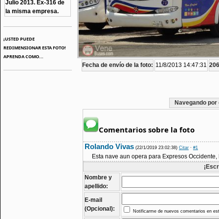
Julio 2013. Ex-316 de
la misma empresa.
¡USTED PUEDE
REDIMENSIONAR ESTA FOTO!
APRENDA COMO...
Fecha de envío de la foto:
11/8/2013 14:47:31
206
Navegando por 
Comentarios sobre la foto
Rolando Vivas
(22/1/2019 23:02:38)
Citar
·
#1
Esta nave aun opera para Expresos Occidente, h
¡Escr
Nombre y
apellido:
E-mail
(Opcional):
Notificarme de nuevos comentarios en est