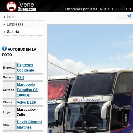
Empresas por letra:
A
B
C
D
E
F
G
H
Inicio
Empresas
Galería
AUTOBUS EN LA
FOTO
Expresos
Empresa:
Occidente
074
Número:
Marcopolo
Paradiso G6
Carroc.:
1800DD
Volvo B12R
Chasis:
Maracaibo-
Lugar:
Zulia
David Olivares
Autor:
Martinez