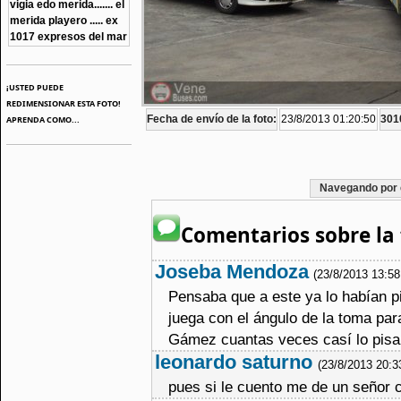
vigia edo merida....... el
merida playero ..... ex
1017 expresos del mar
¡USTED PUEDE
REDIMENSIONAR ESTA FOTO!
Fecha de envío de la foto:
23/8/2013 01:20:50
3010
APRENDA COMO...
Navegando por 
Comentarios sobre la 
Joseba Mendoza
(23/8/2013 13:5
Pensaba que a este ya lo habían p
juega con el ángulo de la toma par
Gámez cuantas veces casí lo pisan
leonardo saturno
(23/8/2013 20:3
pues si le cuento me de un señor co