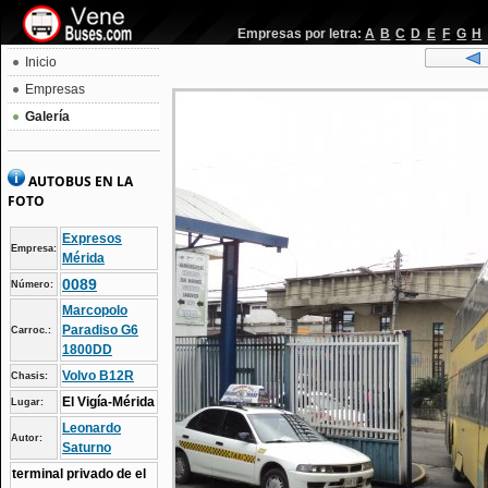
Empresas por letra:
A
B
C
D
E
F
G
H
Inicio
Empresas
Galería
AUTOBUS EN LA
FOTO
Expresos
Empresa:
Mérida
0089
Número:
Marcopolo
Paradiso G6
Carroc.:
1800DD
Volvo B12R
Chasis:
El Vigía-Mérida
Lugar:
Leonardo
Autor:
Saturno
terminal privado de el