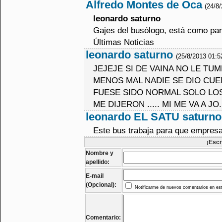
Alfredo Montes de Oca
(24/8
leonardo saturno
Gajes del busólogo, está como par
Últimas Noticias
leonardo saturno
(25/8/2013 01:5
JEJEJE SI DE VAINA NO LE TU
MENOS MAL NADIE SE DIO CUE
FUESE SIDO NORMAL SOLO L
ME DIJERON ..... MI ME VA A J
leonardo EL SATU saturno
Este bus trabaja para que empres
¡Escr
Nombre y
apellido:
E-mail
(Opcional):
Notificarme de nuevos comentarios en est
Comentario: