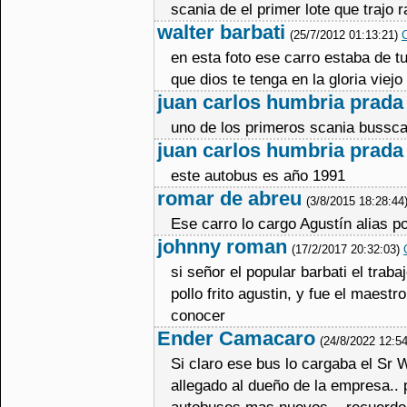
scania de el primer lote que trajo
walter barbati
(25/7/2012 01:13:21)
C
en esta foto ese carro estaba de t
que dios te tenga en la gloria viejo \
juan carlos humbria prada
uno de los primeros scania bussca
juan carlos humbria prada
este autobus es año 1991
romar de abreu
(3/8/2015 18:28:44
Ese carro lo cargo Agustín alias pol
johnny roman
(17/2/2017 20:32:03)
si señor el popular barbati el trab
pollo frito agustin, y fue el maestr
conocer
Ender Camacaro
(24/8/2022 12:5
Si claro ese bus lo cargaba el Sr 
allegado al dueño de la empresa..