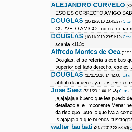
ALEJANDRO CURVELO
(30
ESO ES CORRECTO AMIGO SAB
DOUGLAS
(10/11/2010 23:43:27)
Citar
CURVELO AMIGO . no es menarini,
DOUGLAS
(10/11/2010 23:51:12)
Citar
scania k113cl
Alfredo Montes de Oca
(11/1
Douglas, el se refería a ese bus qu
superior del lado derecho, ese es
DOUGLAS
(11/11/2010 14:42:00)
Citar
ahhhh deacuerdo ya lo vi, es correc
José Saez
(5/11/2011 00:19:43)
Citar
·
jajajajajaja bueno que les puedo de
detallazo el el imponente Menarine 
da risa que justo lo que iva a come
jsjajajajajaja que buenos busolog
walter barbati
(24/7/2012 23:56:59)
C