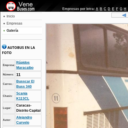
Empresas por letra:
A
B
C
D
E
F
G
H
Inicio
Empresas
Galería
AUTOBUS EN LA
FOTO
Rápidos
Empresa:
Maracaibo
11
Número:
Busscar El
Carroc.:
Buss 340
Scania
Chasis:
K113CL
Caracas-
Lugar:
Distrito Capital
Alejandro
Autor:
Curvelo