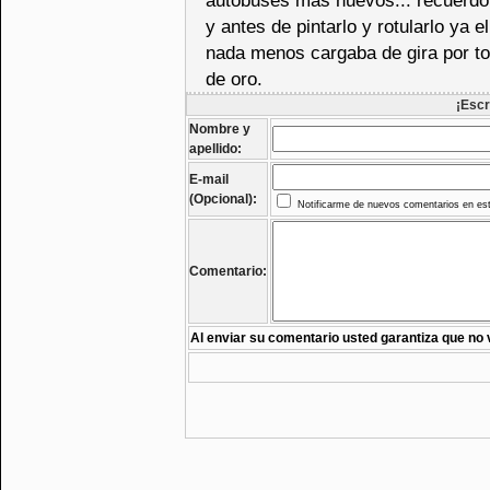
autobuses mas nuevos... recuerdo 
y antes de pintarlo y rotularlo ya
nada menos cargaba de gira por to
de oro.
¡Escr
Nombre y
apellido:
E-mail
(Opcional):
Notificarme de nuevos comentarios en est
Comentario:
Al enviar su comentario usted garantiza que no 