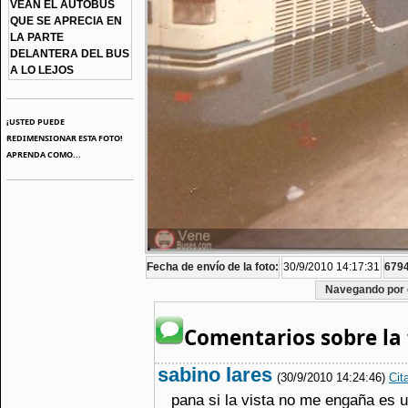
VEAN EL AUTOBUS
QUE SE APRECIA EN
LA PARTE
DELANTERA DEL BUS
A LO LEJOS
¡USTED PUEDE
REDIMENSIONAR ESTA FOTO!
APRENDA COMO...
Fecha de envío de la foto:
30/9/2010 14:17:31
6794
Navegando por 
Comentarios sobre la 
sabino lares
(30/9/2010 14:24:46)
Cit
pana si la vista no me engaña es 