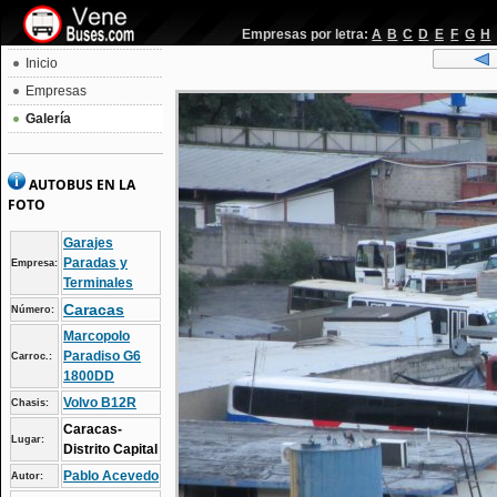
Empresas por letra:
A
B
C
D
E
F
G
H
Inicio
Empresas
Galería
AUTOBUS EN LA
FOTO
Garajes
Paradas y
Empresa:
Terminales
Caracas
Número:
Marcopolo
Paradiso G6
Carroc.:
1800DD
Volvo B12R
Chasis:
Caracas-
Lugar:
Distrito Capital
Pablo Acevedo
Autor: