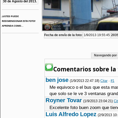
30 de Agosto del 2013.
¡USTED PUEDE
REDIMENSIONAR ESTA FOTO!
APRENDA COMO...
Fecha de envío de la foto:
1/9/2013 19:55:45
2035
Navegando por 
Comentarios sobre la 
ben jose
(1/9/2013 22:47:18)
Citar
·
#1
Me equivoco o el bus que esta mas 
que solo se le ve 3 ventanas grand
Royner Tovar
(1/9/2013 23:04:21)
Ci
Excelente foto buen zoom que tie
Luis Alfredo Lopez
(2/9/2013 10