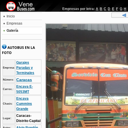
Empresas por letra:
A
B
C
D
E
F
G
H
Inicio
Empresas
Galería
AUTOBUS EN LA
FOTO
Garajes
Paradas y
Empresa:
Terminales
Caracas
Número:
Encava E-
Carroc.:
5053MT
Encava
Cummins
Chasis:
Grande
Caracas-
Lugar:
Distrito Capital
Alvin Rondón
Autor: