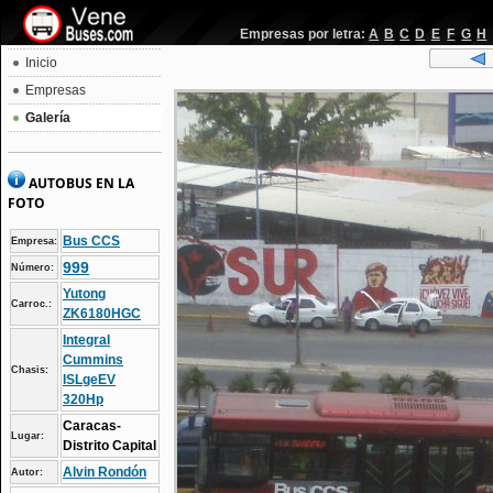
Empresas por letra:
A
B
C
D
E
F
G
H
Inicio
Empresas
Galería
AUTOBUS EN LA
FOTO
Bus CCS
Empresa:
999
Número:
Yutong
Carroc.:
ZK6180HGC
Integral
Cummins
Chasis:
ISLgeEV
320Hp
Caracas-
Lugar:
Distrito Capital
Alvin Rondón
Autor: