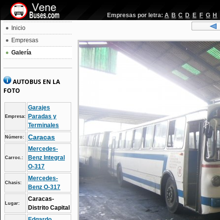
Empresas por letra:
A
B
C
D
E
F
G
H
Inicio
Empresas
Galería
AUTOBUS EN LA
FOTO
Garajes
Paradas y
Empresa:
Terminales
Caracas
Número:
Mercedes-
Benz Integral
Carroc.:
O-317
Mercedes-
Chasis:
Benz O-317
Caracas-
Lugar:
Distrito Capital
Edgardo