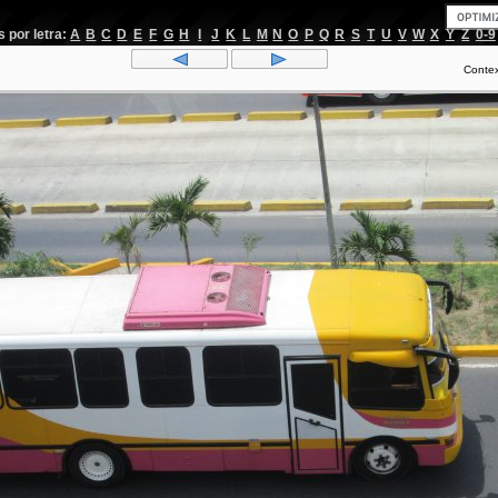
por letra:
A
B
C
D
E
F
G
H
I
J
K
L
M
N
O
P
Q
R
S
T
U
V
W
X
Y
Z
0-9
Conte