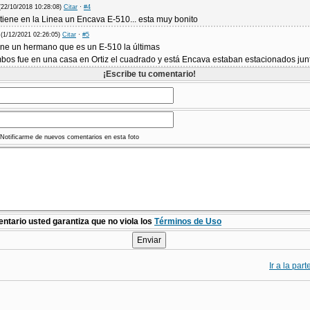
(22/10/2018 10:28:08)
Citar
·
#4
tiene en la Linea un Encava E-510... esta muy bonito
(1/12/2021 02:26:05)
Citar
·
#5
ene un hermano que es un E-510 la últimas
mbos fue en una casa en Ortiz el cuadrado y está Encava estaban estacionados jun
¡Escribe tu comentario!
Notificarme de nuevos comentarios en esta foto
ntario usted garantiza que no viola los
Términos de Uso
Ir a la par