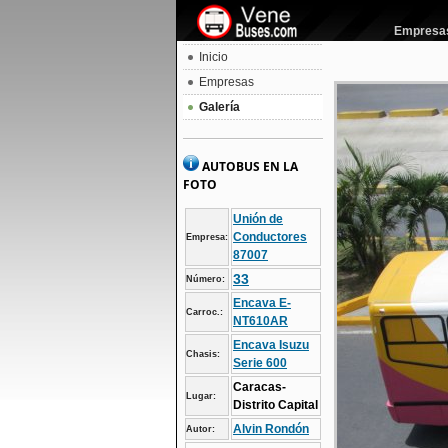
Empresas 
Inicio
Empresas
Galería
AUTOBUS EN LA
FOTO
Unión de
Conductores
Empresa:
87007
33
Número:
Encava E-
Carroc.:
NT610AR
Encava Isuzu
Chasis:
Serie 600
Caracas-
Lugar:
Distrito Capital
Alvin Rondón
Autor: