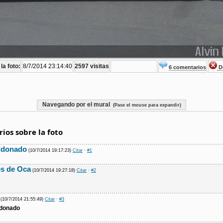
la foto:
8/7/2014 23:14:40
2597 visitas
6 comentarios
De
Navegando por el mural
(Pase el mouse para expandir)
ios sobre la foto
ldonado
(10/7/2014 19:17:23)
Citar
·
#1
es de Oca
(10/7/2014 19:27:18)
Citar
·
#2
n
(10/7/2014 21:55:49)
Citar
·
#3
ldonado