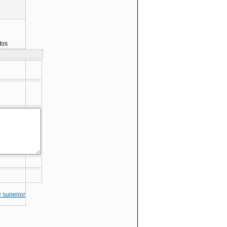
tos
te superior