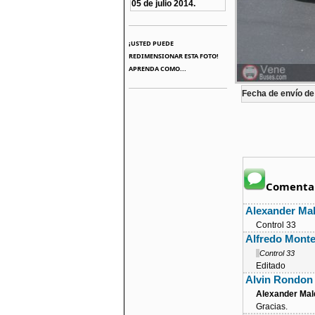
05 de julio 2014.
¡USTED PUEDE
REDIMENSIONAR ESTA FOTO!
APRENDA COMO...
Fecha de envío de 
Comentar
Alexander Ma
Control 33
Alfredo Mont
Control 33
Editado
Alvin Rondo
Alexander Ma
Gracias.