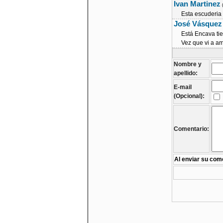
Ivan Martinez
Esta escuderia 
José Vásquez
Está Encava ti
Vez que vi a a
Nombre y
apellido:
E-mail
(Opcional):
Comentario:
Al enviar su come