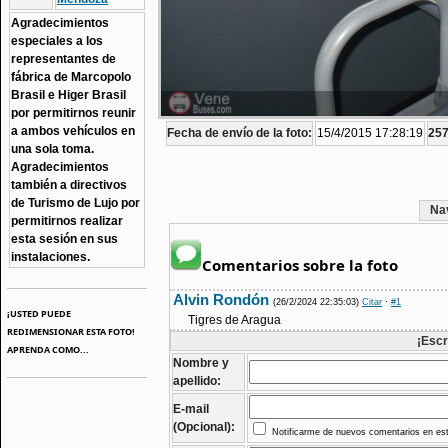
Agradecimientos
especiales a los
representantes de
fábrica de Marcopolo
Brasil e Higer Brasil
por permitirnos reunir
a ambos vehículos en
Fecha de envío de la foto:
15/4/2015 17:28:19
257
una sola toma.
Agradecimientos
también a directivos
de Turismo de Lujo por
Na
permitirnos realizar
esta sesión en sus
instalaciones.
Comentarios sobre la foto
Alvin Rondón
(26/2/2024 22:35:03)
Citar
·
#1
¡USTED PUEDE
Tigres de Aragua
REDIMENSIONAR ESTA FOTO!
¡Escr
APRENDA COMO...
Nombre y
apellido:
E-mail
(Opcional):
Notificarme de nuevos comentarios en est