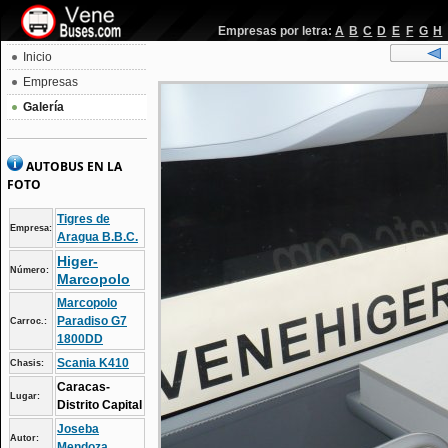
Empresas por letra:
A
B
C
D
E
F
G
H
Inicio
Empresas
Galería
AUTOBUS EN LA
FOTO
Tigres de
Empresa:
Aragua B.B.C.
Higer-
Número:
Marcopolo
Marcopolo
Paradiso G7
Carroc.:
1800DD
Scania K410
Chasis:
Caracas-
Lugar:
Distrito Capital
Joseba
Autor:
Mendoza