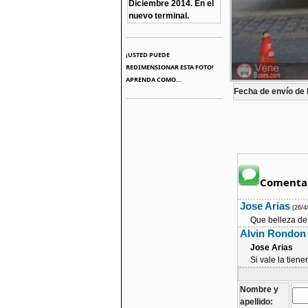
Diciembre 2014. En el
nuevo terminal.
¡USTED PUEDE
REDIMENSIONAR ESTA FOTO!
APRENDA COMO...
Fecha de envío de l
Comentar
Jose Arias
(26/4
Que belleza de 
Alvin Rondon
Jose Arias
Si vale la tiene
Nombre y
apellido: