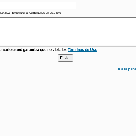
Notificarme de nuevos comentarios en esta foto
ntario usted garantiza que no viola los
Términos de Uso
Ir a la par