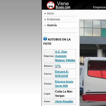
Empresas 
Inicio
Empresas
Galería
AUTOBUS EN LA
FOTO
A.C. Don
Augusto
Empresa:
Malave Villalba
171
Número:
Encava E-
Carroc.:
NT610AR
Encava Isuzu
Chasis:
Serie 600
Catia La Mar-
Lugar:
Vargas
Alvin Rondón
Autor: