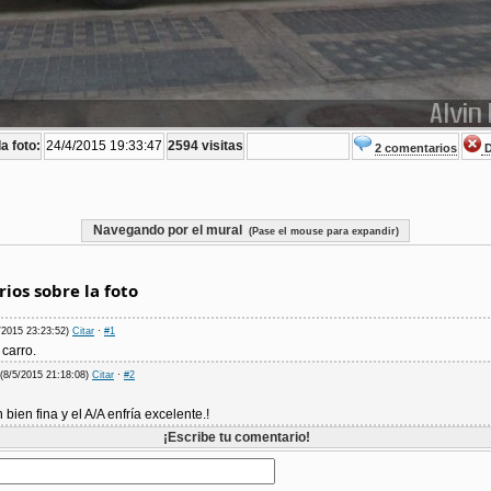
a foto:
24/4/2015 19:33:47
2594 visitas
2 comentarios
D
Navegando por el mural
(Pase el mouse para expandir)
ios sobre la foto
/2015 23:23:52)
Citar
·
#1
carro.
(8/5/2015 21:18:08)
Citar
·
#2
n bien fina y el A/A enfría excelente.!
¡Escribe tu comentario!