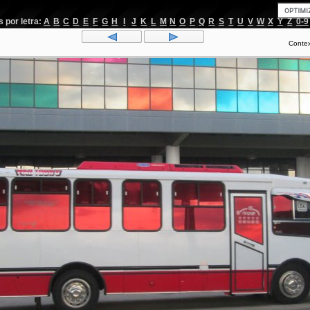
por letra:
A
B
C
D
E
F
G
H
I
J
K
L
M
N
O
P
Q
R
S
T
U
V
W
X
Y
Z
0-9
Conte