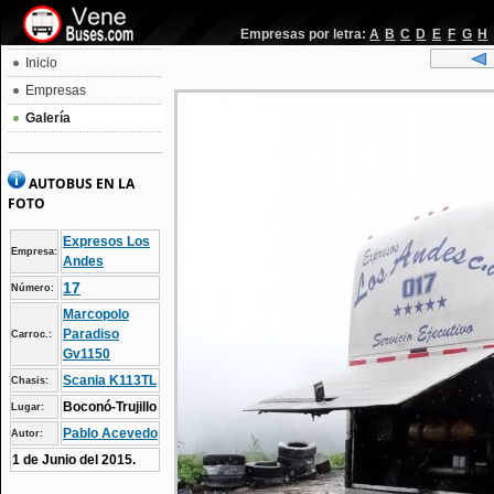
Empresas por letra:
A
B
C
D
E
F
G
H
Inicio
Empresas
Galería
AUTOBUS EN LA
FOTO
Expresos Los
Empresa:
Andes
17
Número:
Marcopolo
Paradiso
Carroc.:
Gv1150
Scania K113TL
Chasis:
Boconó-Trujillo
Lugar:
Pablo Acevedo
Autor:
1 de Junio del 2015.